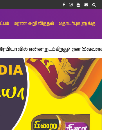
்பம்
மரண அறிவித்தல்
தொடர்புகளுக்கு
என்ன நடக்கிறது? ஏன் இவ்வளவு பயம்? 2030 இன் இலக்க