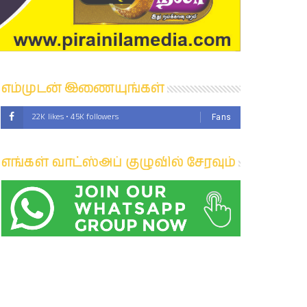
எம்முடன் இணையுங்கள்
22K likes • 45K followers
Fans
எங்கள் வாட்ஸ்அப் குழுவில் சேரவும்