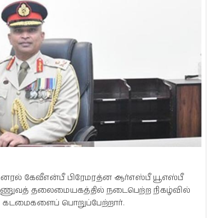
ல் கேவீஎன்பீ பிரேமரத்ன ஆர்எஸ்பீ யூஎஸ்பீ
இராணுவத் தலைமையகத்தில் நடைபெற்ற நிகழ்வில்
க கடமைகளைப் பொறுப்பேற்றார்.