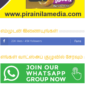
எம்முடன் இணையுங்கள்
22K likes • 45K followers
Fans
எங்கள் வாட்ஸ்அப் குழுவில் சேரவும்