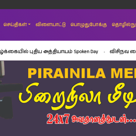
செய்திகள்
விளையாட்டு
பொழுதுபோக்கு
தொழில்நுட
ுதிய அத்தியாயம் Spoken Day
விசிநவ யைச் சேர்ந்த