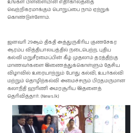
உங்கள் பிள்ளையின் எதிர்காலத்தை
வெற்றிகரமாக்கும் பொறுப்பை நாம் ஏற்றுக்
கொண்டுள்ளோம்.
ஜனவரி 29ஆம் திகதி அத்துருகிரிய குணசேகர
ஆரம்ப வித்தியாலயத்தில் நடைபெற்ற, புதிய
கல்வி மறுசீரமைப்பின் கீழ் முதலாம் தரத்திற்கு
மாணவர்களை இணைத்துக்கொள்ளும் தேசிய
விழாவில் உரையாற்றும் போது கல்வி, உயர்கல்வி
மற்றும் தொழிற்கல்வி அமைச்சரும் பிரதமருமான
கலாநிதி ஹரிணி அமரசூரிய இதனைத்
தெரிவித்தார். (News.lk)