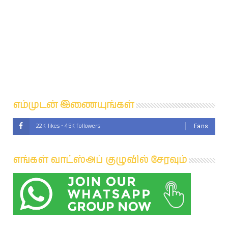
எம்முடன் இணையுங்கள்
22K likes • 45K followers
Fans
எங்கள் வாட்ஸ்அப் குழுவில் சேரவும்