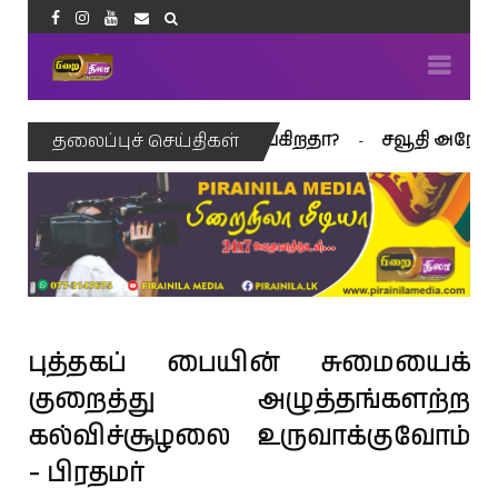
ெரிக்கா நிறைவு செய்கிறதா?
சவூதி அரேபியாவில் 
தலைப்புச் செய்திகள்
புத்தகப் பையின் சுமையைக்
குறைத்து அழுத்தங்களற்ற
கல்விச்சூழலை உருவாக்குவோம்
- பிரதமர்