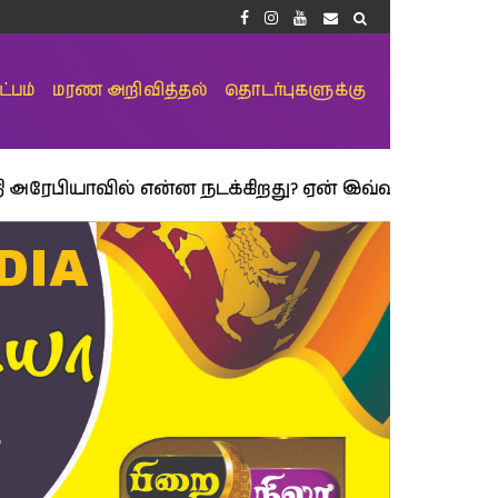
்பம்
மரண அறிவித்தல்
தொடர்புகளுக்கு
ில் என்ன நடக்கிறது? ஏன் இவ்வளவு பயம்? 2030 இன் இ