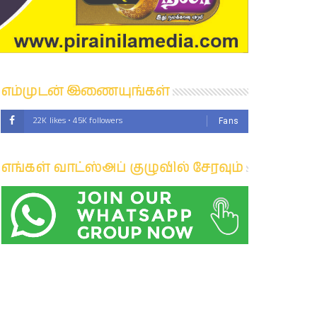
எம்முடன் இணையுங்கள்
22K likes • 45K followers
Fans
எங்கள் வாட்ஸ்அப் குழுவில் சேரவும்