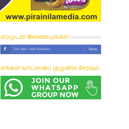
எம்முடன் இணையுங்கள்
22K likes • 45K followers
Fans
எங்கள் வாட்ஸ்அப் குழுவில் சேரவும்