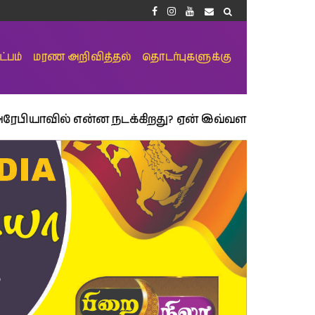
்பம்
மரண அறிவித்தல்
தொடர்புகளுக்கு
 என்ன நடக்கிறது? ஏன் இவ்வளவு பயம்? 2030 இன் இலக்