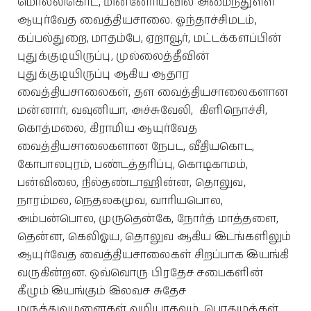
மொல்லிகொட, மின்னேரியவில் அமைந்துள்ள
ஆயுர்வேத வைத்தியசாலை. ஓந்தாச்சிமடம்,
கப்பல்துறை, மாதம்பே, ஏறாவூர், மட்டக்களப்பின்
புதுக்குடியிருப்பு, முல்லைத்தீவின்
புதுக்குடியிருப்பு ஆகிய ஆதார
வைத்தியசாலைகள், தள வைத்தியசாலைகளான
மன்னார், வவுனியா, அச்சுவேலி, கிளிநொச்சி,
கொத்மலை, கிராமிய ஆயுர்வேத
வைத்தியசாலைகளான நேபட, வீதியகொட,
கோபாலபுரம், பண்டத்தரிப்பு, கொடிகாமம்,
பன்விலை, நில்தண்டாஹின்ன, தொலுவ,
நாரம்மல, நெதலகமுவ, வாரியபொல,
அம்பன்பொல, முருதென்கே, நோர்த் மாத்தளை,
தென்ன, கெலிஓய, தொலுவ ஆகிய இடங்களிலும்
ஆயுர்வேத வைத்தியசாலைகள் சிறப்பாக இயங்கி
வருகின்றன. ஒவ்வொரு பிரதேச சபைகளின்
கீழும் இயங்கும் இலவச சுதேச
மருத்துவமனைகள் வழியாகவும் பொதுமக்கள்